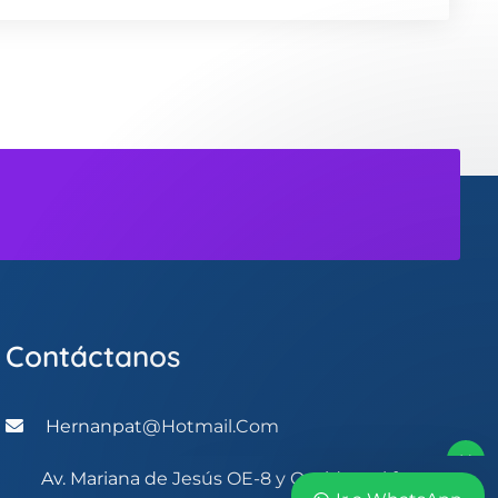
Estoy listo para atender
cualquier duda que tengas.
Bienvenido
Contáctanos
Hernanpat@hotmail.com
Av. Mariana de Jesús OE-8 y Occidental frente